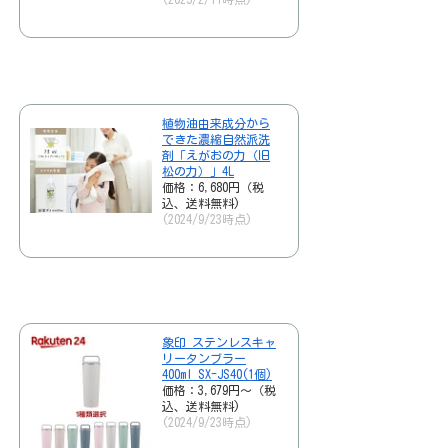
植物油由来成分から
できた濃縮自然派洗
剤「えがおの力（旧
松の力）」4L
価格：6,680円（税
込、送料無料)
(2024/9/23時点)
象印 ステンレスキャ
リータンブラー
400ml SX-JS40(1個)
価格：3,679円～（税
込、送料無料)
(2024/9/23時点)