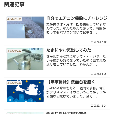
関連記事
自分でエアコン掃除にチャレンジ
暮らしのこと
気が付けば７月は一回も更新していませ
んでした。なんだかんだあって、時間が
あってもパソコン開いて記事を...
2026.07.26
たまにヤル気出してみた
暮らしのこと
なんだかふと気になって・・・いや、だ
いぶ前から気になっていたのに見て見ぬ
ふりをしていました。やかんが...
2026.01.06
【年末掃除】洗面台を磨く
暮らしのこと
いよいよ今年もあと一週間ですね。今日
がクリスマス・イヴということがすっか
り頭から抜けていました。全く...
2025.12.24
物欲に負けて服を買う