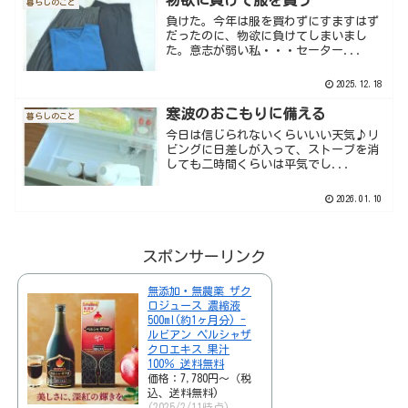
暮らしのこと
負けた。今年は服を買わずにすますはず
だったのに、物欲に負けてしまいまし
た。意志が弱い私・・・セーター...
2025.12.18
寒波のおこもりに備える
暮らしのこと
今日は信じられないくらいいい天気♪リ
ビングに日差しが入って、ストーブを消
しても二時間くらいは平気でし...
2026.01.10
スポンサーリンク
無添加・無農薬 ザク
ロジュース 濃縮液
500ml(約1ヶ月分) -
ルビアン ペルシャザ
クロエキス 果汁
100％ 送料無料
価格：7,780円～（税
込、送料無料)
(2025/2/11時点)