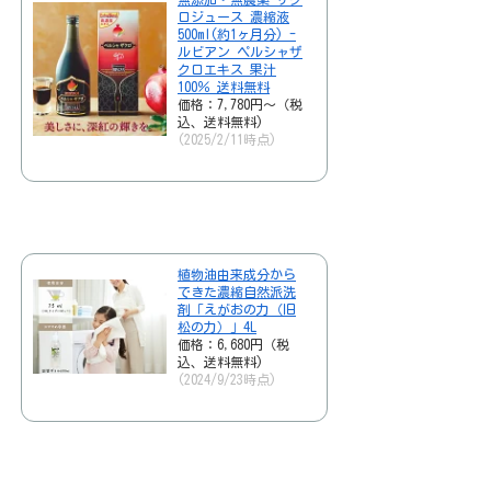
ロジュース 濃縮液
500ml(約1ヶ月分) -
ルビアン ペルシャザ
クロエキス 果汁
100％ 送料無料
価格：7,780円～（税
込、送料無料)
(2025/2/11時点)
植物油由来成分から
できた濃縮自然派洗
剤「えがおの力（旧
松の力）」4L
価格：6,680円（税
込、送料無料)
(2024/9/23時点)