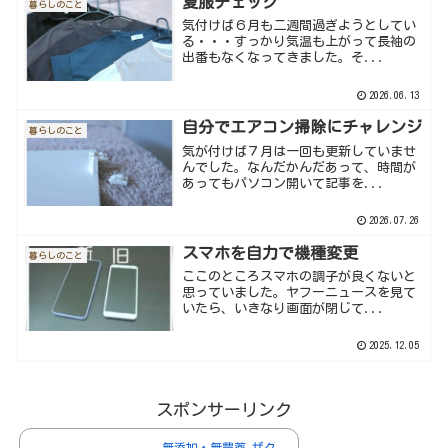
夏服チェック
暮らしのこと
気付けば６月も二週間過ぎようとしてい
る・・・すっかり気温も上がって長袖の
出番もなくなってきました。そ...
2026.06.13
自分でエアコン掃除にチャレンジ
暮らしのこと
気が付けば７月は一回も更新していませ
んでした。なんだかんだあって、時間が
あってもパソコン開いて記事を...
2026.07.26
スマホを自力で機種変更
暮らしのこと
ここのところスマホの調子が良くないと
思っていました。ヤフーニュースを見て
いたら、いきなり画面が閉じて...
2025.12.05
スポンサーリンク
無添加・無農薬 ザク