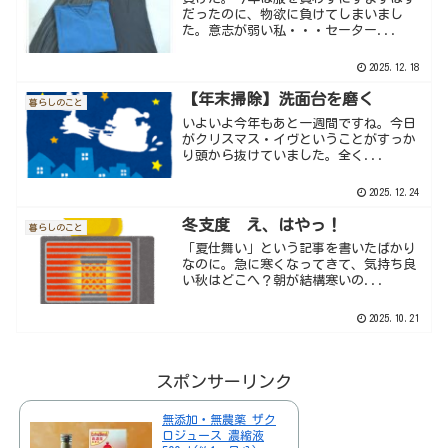
だったのに、物欲に負けてしまいまし
た。意志が弱い私・・・セーター...
2025.12.18
【年末掃除】洗面台を磨く
暮らしのこと
いよいよ今年もあと一週間ですね。今日
がクリスマス・イヴということがすっか
り頭から抜けていました。全く...
2025.12.24
冬支度 え、はやっ！
暮らしのこと
「夏仕舞い」という記事を書いたばかり
なのに。急に寒くなってきて、気持ち良
い秋はどこへ？朝が結構寒いの...
2025.10.21
スポンサーリンク
無添加・無農薬 ザク
ロジュース 濃縮液