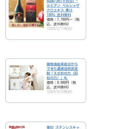
500ml(約1ヶ月分) -
ルビアン ペルシャザ
クロエキス 果汁
100％ 送料無料
価格：7,780円～（税
込、送料無料)
(2025/2/11時点)
植物油由来成分から
できた濃縮自然派洗
剤「えがおの力（旧
松の力）」4L
価格：6,680円（税
込、送料無料)
(2024/9/23時点)
象印 ステンレスキャ