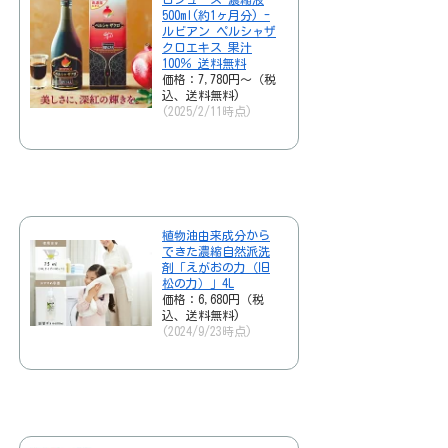
500ml(約1ヶ月分) -
ルビアン ペルシャザ
クロエキス 果汁
100％ 送料無料
価格：7,780円～（税
込、送料無料)
(2025/2/11時点)
植物油由来成分から
できた濃縮自然派洗
剤「えがおの力（旧
松の力）」4L
価格：6,680円（税
込、送料無料)
(2024/9/23時点)