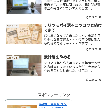
今年もこの時期がやってきました。確定
申告です。去年に引き続き、親と我が家
の二件分をパソコンで入力しま...
2026.02.19
チリツモポイ活をコツコツと続け
お金のこと
てます
むし暑くなってきましたよ～。まだ５月
なのに２５度超え・・・今年の夏は耐え
られるのだろうか・・・？すで...
2026.05.27
家計簿をやめる
お金のこと
２０２０年から去年までの５年間せっせ
と家計簿をつけていましたが、今年から
やめることにしました。住宅ロ...
2026.02.05
スポンサーリンク
無添加・無農薬 ザク
ロジュース 濃縮液