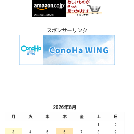
スポンサーリンク
2026年8月
月
火
水
木
金
土
日
1
2
3
4
5
6
7
8
9