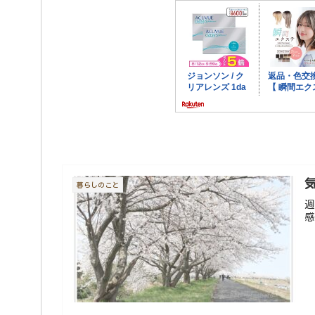
暮らしのこと
週
感