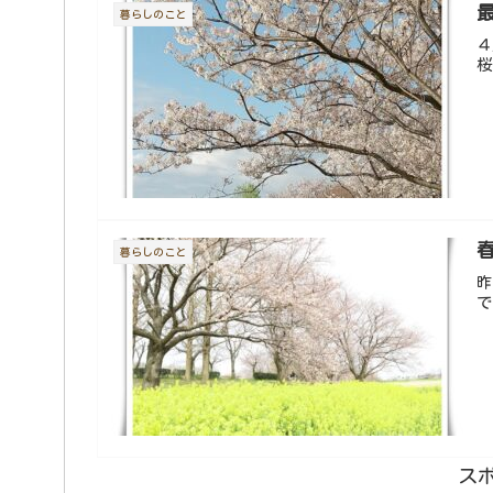
暮らしのこと
４
桜
暮らしのこと
昨
で
ス