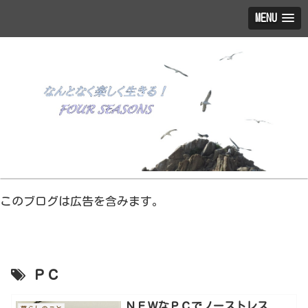
MENU
このブログは広告を含みます。
ＰＣ
ＮＥＷなＰＣでノーストレス