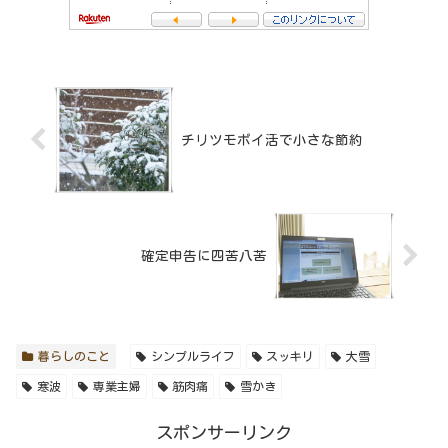
チリツモポイ活で小さな節約
確定申告に四苦八苦
暮らしのこと
シンプルライフ
スッキリ
大雪
寒波
専業主婦
筋肉痛
雪かき
スポンサーリンク