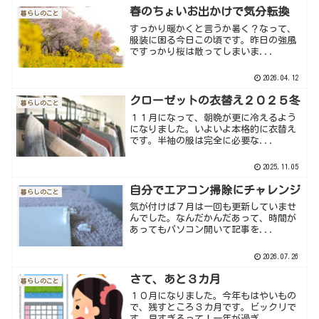
春のちょいお出かけで気分転換
暮らしのこと
すっかり暖かくと言うか暑く？なって、
服装に困る今日この頃です。昨日の強風
ですっかり桜は散ってしまいま...
2026.04.12
クローゼットの衣替え２０２５冬
暮らしのこと
１１月になって、朝晩が更に冷えるよう
になりました。いよいよ本格的に衣替え
です。半袖の服は完全に必要な...
2025.11.05
自分でエアコン掃除にチャレンジ
暮らしのこと
気が付けば７月は一回も更新していませ
んでした。なんだかんだあって、時間が
あってもパソコン開いて記事を...
2026.07.26
さて、あと３カ月
暮らしのこと
１０月になりました。今年もはやいもの
で、残すところ３カ月です。ビックリで
す。早すぎるって！一年が過ぎ...