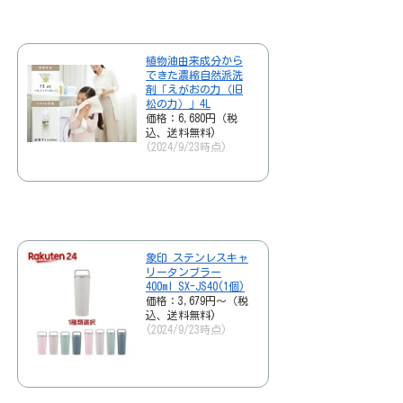
植物油由来成分から
できた濃縮自然派洗
剤「えがおの力（旧
松の力）」4L
価格：6,680円（税
込、送料無料)
(2024/9/23時点)
象印 ステンレスキャ
リータンブラー
400ml SX-JS40(1個)
価格：3,679円～（税
込、送料無料)
(2024/9/23時点)