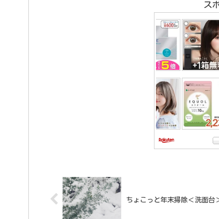
ス
ちょこっと年末掃除＜洗面台