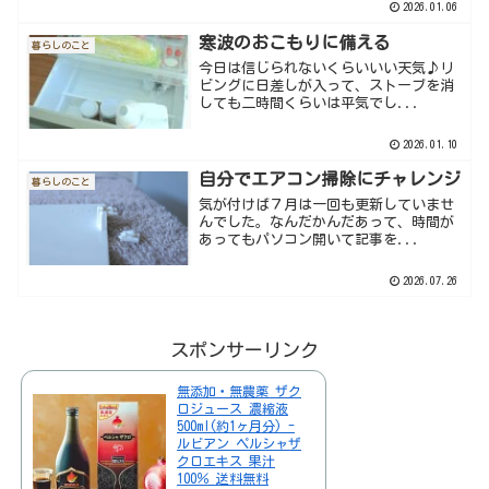
2026.01.06
寒波のおこもりに備える
暮らしのこと
今日は信じられないくらいいい天気♪リ
ビングに日差しが入って、ストーブを消
しても二時間くらいは平気でし...
2026.01.10
自分でエアコン掃除にチャレンジ
暮らしのこと
気が付けば７月は一回も更新していませ
んでした。なんだかんだあって、時間が
あってもパソコン開いて記事を...
2026.07.26
スポンサーリンク
無添加・無農薬 ザク
ロジュース 濃縮液
500ml(約1ヶ月分) -
ルビアン ペルシャザ
クロエキス 果汁
100％ 送料無料